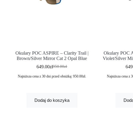
Okulary POC ASPIRE – Clarity Trail |
Okulary POC A
Brown/Silver Mirror Cat 2 Opal Blue
Violet/Silver M
649.00
zł
649
950.00
zł
Najniższa cena z 30 dni przed obniżką:
950.00
zł
.
Najniższa cena z 3
Dodaj do koszyka
Doda