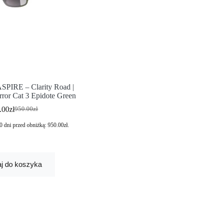
SPIRE – Clarity Road |
irror Cat 3 Epidote Green
.00
zł
950.00
zł
0 dni przed obniżką:
950.00
zł
.
j do koszyka