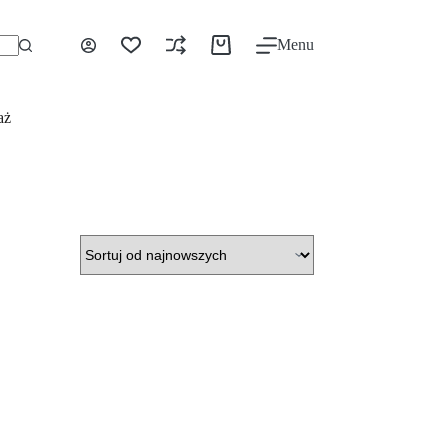
Menu
aż