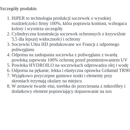
Szczegóły produktu
HiPER to technologia produkcji soczewek o wysokiej
rozdzielczości firmy 100%, która poprawia kontrast, wzbogaca
kolory i wyostrza szczegóły
Cylindryczna konstrukcja soczewek ochronnych o krzywiźnie
5,5 dla lepszej widoczności i ochrony
Soczewki Ultra HD produkowane we Francji z odpornego
poliwęglanu
Odporna na zadrapania soczewka z poliwęglanu z twardą
powłoką zapewnia 100% ochronę przed promieniowaniem UV
Powłoka HYDROILO na soczewkach odprowadza olej i wodę
Odporna na pękanie, lekka i elastyczna oprawka Grilamid TR90
Wyjątkowo przyczepne gumowe noski i elementy przy
skroniach trzymają okulary na miejscu
W zestawie twarde etui, torebka do przecierania z mikrofibry i
dodatkowy element poprawiający dopasowanie na nos