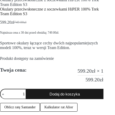
Team Edition S3
Okulary przeciwsłoneczne z soczewkami HiPER 100% Trek
Team Edition S3
599.20
zł
749.00
zł
Najniższa cena z 30 dni przed obniżką:
749.00
zł
.
Sportowe okulary łączące cechy dwóch najpopularniejszych
modeli 100%, teraz w wersji Team Edition.
Produkt dostępny na zamówienie
Twoja cena:
599.20
zł
× 1
599.20
zł
Dodaj do koszyka
Oblicz ratę Santander
Kalkulator rat Alior