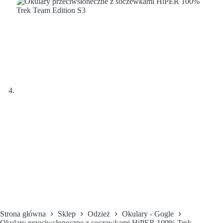
Strona główna
Sklep
Odzież
Okulary - Gogle
Okulary przeciwsłoneczne z soczewkami HiPER 100% Trek