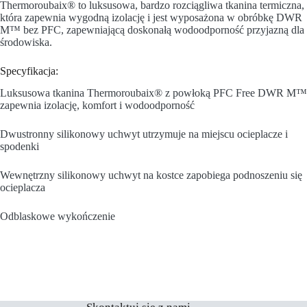
Thermoroubaix® to luksusowa, bardzo rozciągliwa tkanina termiczna,
która zapewnia wygodną izolację i jest wyposażona w obróbkę DWR
M™ bez PFC, zapewniającą doskonałą wodoodporność przyjazną dla
środowiska.
Specyfikacja:
Luksusowa tkanina Thermoroubaix® z powłoką PFC Free DWR M™
zapewnia izolację, komfort i wodoodporność
Dwustronny silikonowy uchwyt utrzymuje na miejscu ocieplacze i
spodenki
Wewnętrzny silikonowy uchwyt na kostce zapobiega podnoszeniu się
ocieplacza
Odblaskowe wykończenie