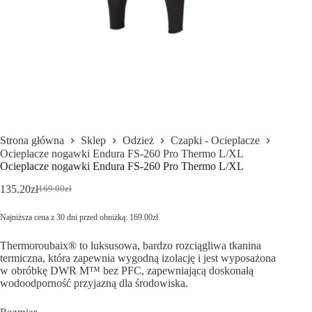
Strona główna
Sklep
Odzież
Czapki - Ocieplacze
Ocieplacze nogawki Endura FS-260 Pro Thermo L/XL
Ocieplacze nogawki Endura FS-260 Pro Thermo L/XL
135.20
zł
169.00
zł
Najniższa cena z 30 dni przed obniżką:
169.00
zł
.
Thermoroubaix® to luksusowa, bardzo rozciągliwa tkanina
termiczna, która zapewnia wygodną izolację i jest wyposażona
w obróbkę DWR M™ bez PFC, zapewniającą doskonałą
wodoodporność przyjazną dla środowiska.
Rozmiar