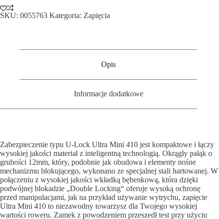
SKU:
0055763
Kategoria:
Zapięcia
Opis
Informacje dodatkowe
Zabezpieczenie typu U-Lock Ultra Mini 410 jest kompaktowe i łączy
wysokiej jakości materiał z inteligentną technologią. Okrągły pałąk o
grubości 12mm, który, podobnie jak obudowa i elementy nośne
mechanizmu blokującego, wykonano ze specjalnej stali hartowanej. W
połączeniu z wysokiej jakości wkładką bębenkową, która dzięki
podwójnej blokadzie „Double Locking“ oferuje wysoką ochronę
przed manipulacjami, jak na przykład używanie wytrychu, zapięcie
Ultra Mini 410 to niezawodny towarzysz dla Twojego wysokiej
wartości roweru. Zamek z powodzeniem przeszedł test przy użyciu