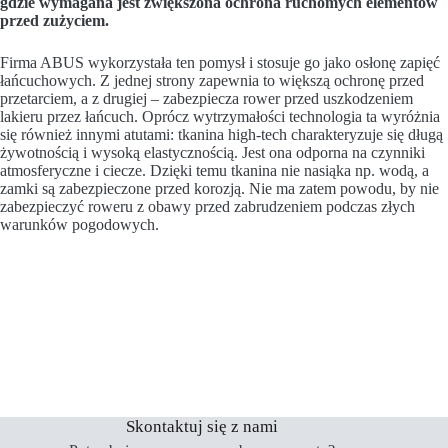
gdzie wymagana jest zwiększona ochrona ruchomych elementów
przed zużyciem.
Firma ABUS wykorzystała ten pomysł i stosuje go jako osłonę zapięć
łańcuchowych. Z jednej strony zapewnia to większą ochronę przed
przetarciem, a z drugiej – zabezpiecza rower przed uszkodzeniem
lakieru przez łańcuch. Oprócz wytrzymałości technologia ta wyróżnia
się również innymi atutami: tkanina high-tech charakteryzuje się długą
żywotnością i wysoką elastycznością. Jest ona odporna na czynniki
atmosferyczne i ciecze. Dzięki temu tkanina nie nasiąka np. wodą, a
zamki są zabezpieczone przed korozją. Nie ma zatem powodu, by nie
zabezpieczyć roweru z obawy przed zabrudzeniem podczas złych
warunków pogodowych.
Skontaktuj się z nami