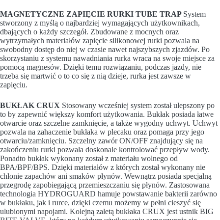
MAGNETYCZNE ZAPIĘCIE RURKI TUBE TRAP
System
stworzony z myślą o najbardziej wymagających użytkownikach,
dbających o każdy szczegół. Zbudowane z mocnych oraz
wytrzymałych materiałów zapięcie silikonowej rurki pozwala na
swobodny dostęp do niej w czasie nawet najszybszych zjazdów. Po
skorzystaniu z systemu nawadniania rurka wraca na swoje miejsce za
pomocą magnesów. Dzięki temu rozwiązaniu, podczas jazdy, nie
trzeba się martwić o to co się z nią dzieje, rurka jest zawsze w
zapięciu.
BUKŁAK CRUX
Stosowany wcześniej system został ulepszony po
to by zapewnić większy komfort użytkowania. Bukłak posiada łatwe
otwarcie oraz szczelne zamknięcie, a także wygodny uchwyt. Uchwyt
pozwala na zahaczenie bukłaka w plecaku oraz pomaga przy jego
otwarciu/zamknięciu. Szczelny zawór ON/OFF znajdujący się na
zakończeniu rurki pozwala doskonale kontrolować przepływ wody.
Ponadto bukłak wykonany został z materiału wolnego od
BPA/BPF/BPS. Dzięki materiałów z których został wykonany nie
chłonie zapachów ani smaków płynów. Wewnątrz posiada specjalną
przegrodę zapobiegającą przemieszczaniu się płynów. Zastosowana
technologia HYDROGUARD hamuje powstawanie bakterii zarówno
w bukłaku, jak i rurce, dzięki czemu możemy w pełni cieszyć się
ulubionymi napojami. Kolejną zaletą bukłaka CRUX jest ustnik BIG