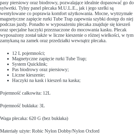
pasy piersiowy oraz biodrowy, pozwalające idealnie dopasować go do
sylwetki. Tylny panel plecaka M.U.L.E., jak i jego szelki są
wentylowane co poprawia komfort użytkowania. Mocne, wytrzymałe
magnetyczne zapięcie rurki Tube Trap zapewnia szybki dostęp do niej
podczas jazdy. Ponadto w wyposażeniu plecaka znajduje się kieszeń
oraz specjalne haczyki przeznaczone do mocowania kasku. Plecak
wyposażony został także w liczne kieszenie o różnej wielkości, w tym
zamykaną na zamek oraz przedziałki wewnątrz plecaka.
12 L pojemności;
Magnetyczne zapięcie rurki Tube Trap;
System Quicklink;
Pas biodrowy oraz piersiowy;
Liczne kieszenie;
Haczyki na kask i kieszeń na kaska;
Pojemność całkowita: 12L
Pojemność bukłaka: 3L
Waga plecaka: 620 G (bez bukłaka)
Materiały użyte: Robic Nylon Dobby/Nylon Oxford