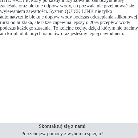
BITE VALVE, który po każdym użytkowaniu samoczynnie się
zacieśnia oraz blokuje odpływ wody, co pozwala nie przejmować się
wylewaniem zawartości. System QUICK LINK nie tylko
automatycznie blokuje dopływ wody podczas odczepiania silikonowej
rurki od bukłaka, ale także zapewnia lepszy o 20% przepływ wody
podczas każdego zassania. To kolejne cechy, dzięki którym nie tracimy
ani kropli ulubionych napojów oraz jesteśmy lepiej nawodnieni.
Skontaktuj się z nami
Potrzebujesz pomocy z wyborem sprzętu?