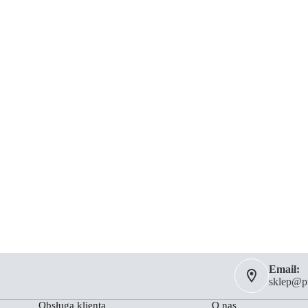
Email:
sklep@pm
Obsługa klienta
O nas