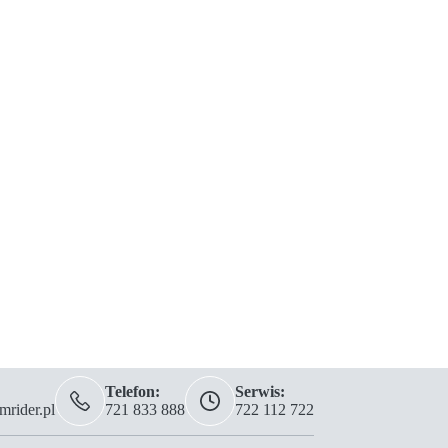
Telefon:
Serwis:
rider.pl
721 833 888
722 112 722